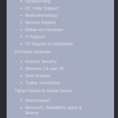
Datenrettung
PC / Mac Support
Werkseinstellung
Remote Support
Einbau von Hardware
IT-Support
PC-Support & Installation
Software-Upgrades
Internet Security
Windows 7,8 oder 10
Viren Scanner
Treiber Installation
Tablet-Geräte & mobile Geräte
Einstellungen
Microsoft, BlackBerry, Apple &
Android