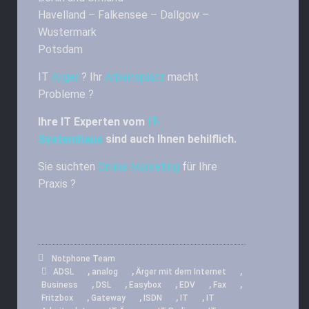
Havelland – Falkensee – Dallgow –
Wustermark
Potsdam
IT
Ärger
? Ihr
Arbeitsplatz
macht
Probleme ?
Ihre IT Experten vom
IT-
Systemhaus
sind auch Ihnen behilflich.
Sie suchten
Online Marketing
für Ihre
Praxis ?
Notphone Team
,
,
,
ADSL
analog
Ärger mit dem Internet
,
,
,
,
,
Business
DSL
Easybox
EDV
Fax
,
,
,
,
Fritzbox
Gateway
ISDN
IT
IT