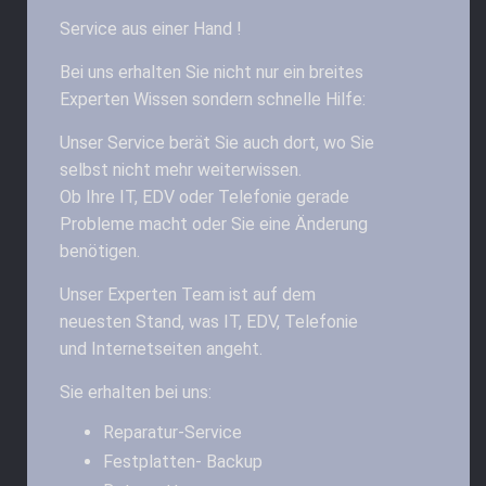
Service aus einer Hand !
Bei uns erhalten Sie nicht nur ein breites
Experten Wissen sondern schnelle Hilfe:
Unser Service berät Sie auch dort, wo Sie
selbst nicht mehr weiterwissen.
Ob Ihre IT, EDV oder Telefonie gerade
Probleme macht oder Sie eine Änderung
benötigen.
Unser Experten Team ist auf dem
neuesten Stand, was IT, EDV, Telefonie
und Internetseiten angeht.
Sie erhalten bei uns:
Reparatur-Service
Festplatten- Backup