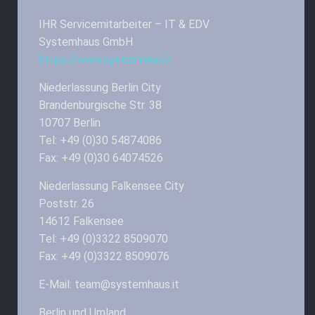
IHR Servicemitarbeiter – IT & EDV
Systemhaus GmbH
https://www.systemhaus.it
Niederlassung Berlin City
Brandenburgische Str. 38
10707 Berlin
Tel: +49 (0)30 54874086
Fax: +49 (0)30 64074526
Niederlassung Falkensee City
Poststr. 26
14612 Falkensee
Tel: +49 (0)3322 8509070
Fax: +49 (0)3322 8509076
E-Mail: team@systemhaus.it
Berlin und Umland