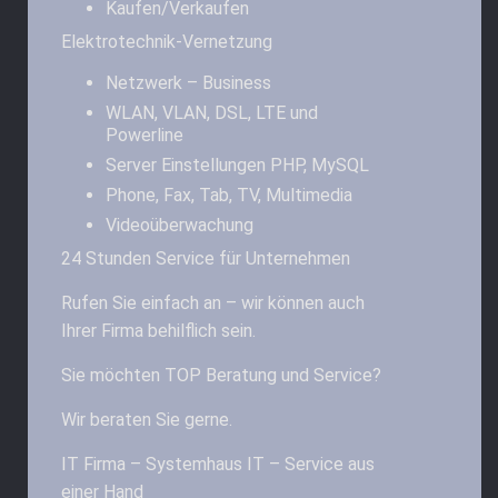
Kaufen/Verkaufen
Elektrotechnik-Vernetzung
Netzwerk – Business
WLAN, VLAN, DSL, LTE und
Powerline
Server Einstellungen PHP, MySQL
Phone, Fax, Tab, TV, Multimedia
Videoüberwachung
24 Stunden Service für Unternehmen
Rufen Sie einfach an – wir können auch
Ihrer Firma behilflich sein.
Sie möchten TOP Beratung und Service?
Wir beraten Sie gerne.
IT Firma – Systemhaus IT – Service aus
einer Hand