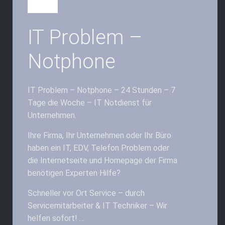
IT Problem –
Notphone
IT Problem – Notphone – 24 Stunden – 7
Tage die Woche – IT Notdienst für
Unternehmen.
Ihre Firma, Ihr Unternehmen oder Ihr Büro
haben ein IT, EDV, Telefon Problem oder
die Internetseite und Homepage der Firma
benötigen Experten Hilfe?
Schneller vor Ort Service – durch
Servicemitarbeiter & IT Techniker – Wir
helfen sofort! …