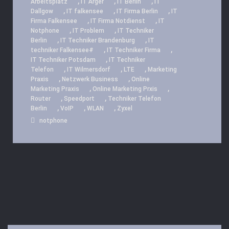
,
,
,
Arbeitsplatz
IT Ärger
IT Berlin
IT
,
,
,
Dallgow
IT falkensee
IT Firma Berlin
IT
,
,
Firma Falkensee
IT Firma Notdienst
IT
,
,
Notphone
IT Problem
IT Techniker
,
,
Berlin
IT Techniker Brandenburg
IT
,
,
techniker Falkensee#
IT Techniker Firma
,
IT Techniker Potsdam
IT Techniker
,
,
,
Telefon
IT Wilmersdorf
LTE
Marketing
,
,
Praxis
Netzwerk Business
Online
,
,
Marketing Praxis
Online Marketing Prxis
,
,
Router
Speedport
Techniker Telefon
,
,
,
Berlin
VoIP
WLAN
Zyxel
notphone