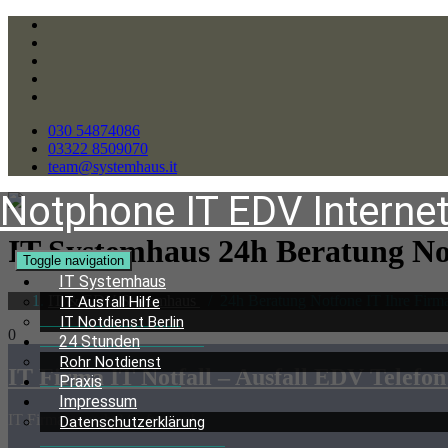
030 54874086
03322 8509070
team@systemhaus.it
Notphone IT EDV Interne
IT Systemhaus 24h Beratung
No
Toggle navigation
IT Systemhaus
IT & EDV Systemhaus
/
24h Beratung Notfone IT Ihre Firma
IT Ausfall Hilfe
IT Notdienst Berlin
0
24 Stunden
Rohr Notdienst
IT Firma IT Notfall – Ausfall EDV Telefon 
Praxis
Impressum
IT Firma gesucht? Gefunden!
Datenschutzerklärung