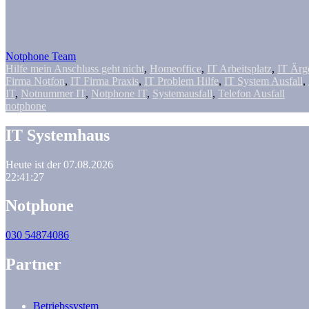
Notphone Team
Hilfe mein Anschluss geht nicht
,
Homeoffice
,
IT Arbeitsplatz
,
IT Ärg
Firma Notfon
,
IT Firma Praxis
,
IT Problem Hilfe
,
IT System Ausfall
,
IT
,
Notnummer IT
,
Notphone IT
,
Systemausfall
,
Telefon Ausfall
notphone
IT Systemhaus
Heute ist der 07.08.2026
22:41:28
Notphone
030 54874086
Partner
Betriebssystem