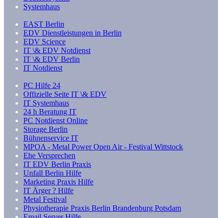
Systemhaus
EAST Berlin
EDV Dienstleistungen in Berlin
EDV Science
IT \& EDV Notdienst
IT \& EDV Berlin
IT Notdienst
PC Hilfe 24
Offizielle Seite IT \& EDV
IT Systemhaus
24 h Beratung IT
PC Notdienst Online
Storage Berlin
Bühnenservice IT
MPOA - Metal Power Open Air - Festival Wittstock
Ehe Versprechen
IT EDV Berlin Praxis
Unfall Berlin Hilfe
Marketing Praxis Hilfe
IT Ärger ? Hilfe
Metal Festival
Physiotherapie Praxis Berlin Brandenburg Potsdam
Email Server Hilfe