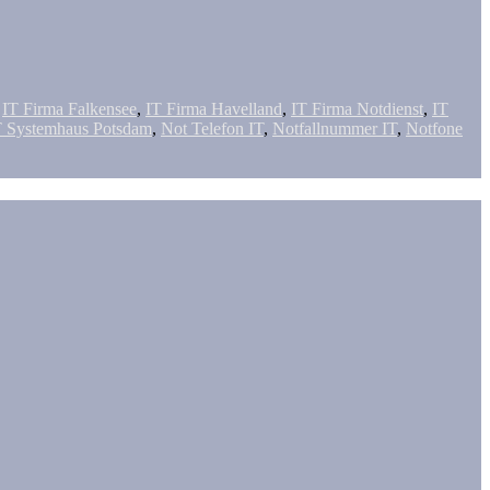
,
IT Firma Falkensee
,
IT Firma Havelland
,
IT Firma Notdienst
,
IT
T Systemhaus Potsdam
,
Not Telefon IT
,
Notfallnummer IT
,
Notfone