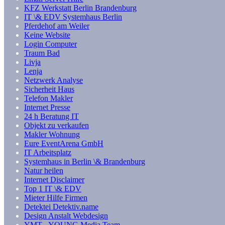
KFZ Werkstatt Berlin Brandenburg
IT \& EDV Systemhaus Berlin
Pferdehof am Weiler
Keine Website
Login Computer
Traum Bad
Livja
Lenja
Netzwerk Analyse
Sicherheit Haus
Telefon Makler
Internet Presse
24 h Beratung IT
Objekt zu verkaufen
Makler Wohnung
Eure EventArena GmbH
IT Arbeitsplatz
Systemhaus in Berlin \& Brandenburg
Natur heilen
Internet Disclaimer
Top 1 IT \& EDV
Mieter Hilfe Firmen
Detektei Detektiv.name
Design Anstalt Webdesign
YMT - YOUNG Media Team