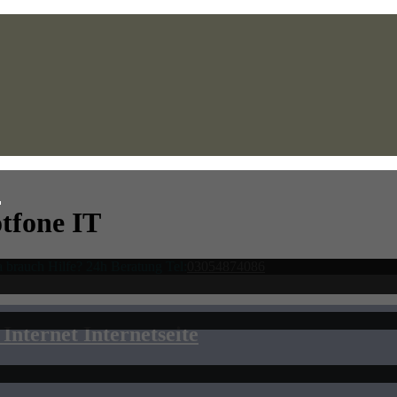
t
tfone IT
 brauch Hilfe? 24h Beratung Tel:
03054874086
Internet Internetseite