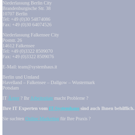
Niederlassung Berlin City
Brandenburgische Str. 38
10707 Berlin
Tel: +49 (0)30 54874086
Fax: +49 (0)30 64074526
Niederlassung Falkensee City
Poststr. 26
14612 Falkensee
Tel: +49 (0)3322 8509070
Fax: +49 (0)3322 8509076
E-Mail: team@systemhaus.it
Berlin und Umland
Havelland – Falkensee – Dallgow – Wustermark
Potsdam
IT
Ärger
? Ihr
Arbeitsplatz
macht Probleme ?
Ihre IT Experten vom
IT-Systemhaus
sind auch Ihnen behilflich.
Sie suchten
Online Marketing
für Ihre Praxis ?